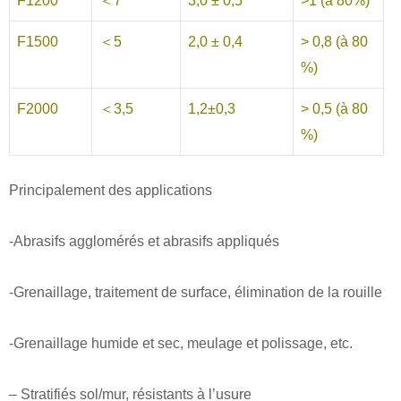
F1200
＜7
3,0 ± 0,5
>1 (à 80%)
F1500
＜5
2,0 ± 0,4
> 0,8 (à 80
%)
F2000
＜3,5
1,2±0,3
> 0,5 (à 80
%)
Principalement des applications
-Abrasifs agglomérés et abrasifs appliqués
-Grenaillage, traitement de surface, élimination de la rouille
-Grenaillage humide et sec, meulage et polissage, etc.
– Stratifiés sol/mur, résistants à l’usure