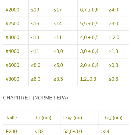
#2000
≤19
≤17
6,7 ± 0,6
≥4,0
#2500
≤16
≤14
5,5 ± 0,5
≥3,0
#3000
≤13
≤11
4,0 ± 0,5
≥ 2,0
#4000
≤11
≤8,0
3,0 ± 0,4
≥1,8
#6000
≤8,0
≤5,0
2,0 ± 0,4
≥0,8
#8000
≤6,0
≤3,5
1,2±0,3
≥0,6
CHAPITRE II (NORME FEPA)
Taille
D
(um)
D
(un)
D
(um)
3
50
94
F230
＜82
53,0±3,0
>34