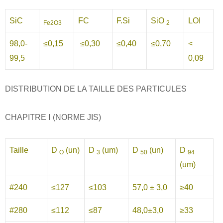
SiC
FC
F.Si
SiO
LOI
Fe2O3
2
98,0-
≤0,15
≤0,30
≤0,40
≤0,70
<
99,5
0,09
DISTRIBUTION DE LA TAILLE DES PARTICULES
CHAPITRE Ⅰ (NORME JIS)
Taille
D
(un)
D
(um)
D
(un)
D
O
3
50
94
(um)
#240
≤127
≤103
57,0 ± 3,0
≥40
#280
≤112
≤87
48,0±3,0
≥33