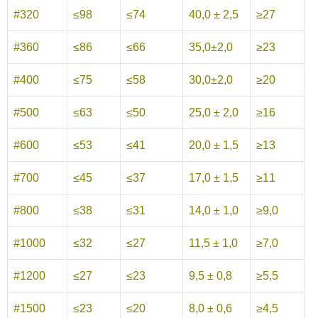
#320
≤98
≤74
40,0 ± 2,5
≥27
#360
≤86
≤66
35,0±2,0
≥23
#400
≤75
≤58
30,0±2,0
≥20
#500
≤63
≤50
25,0 ± 2,0
≥16
#600
≤53
≤41
20,0 ± 1,5
≥13
#700
≤45
≤37
17,0 ± 1,5
≥11
#800
≤38
≤31
14,0 ± 1,0
≥9,0
#1000
≤32
≤27
11,5 ± 1,0
≥7,0
#1200
≤27
≤23
9,5 ± 0,8
≥5,5
#1500
≤23
≤20
8,0 ± 0,6
≥4,5