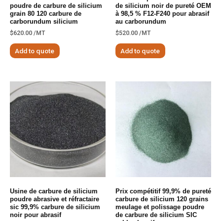
poudre de carbure de silicium
de silicium noir de pureté OEM
grain 80 120 carbure de
à 98,5 % F12-F240 pour abrasif
carborundum silicium
au carborundum
$
620.00
/MT
$
520.00
/MT
Add to quote
Add to quote
Usine de carbure de silicium
Prix ​​compétitif 99,9% de pureté
poudre abrasive et réfractaire
carbure de silicium 120 grains
sic 99,9% carbure de silicium
meulage et polissage poudre
noir pour abrasif
de carbure de silicium SIC