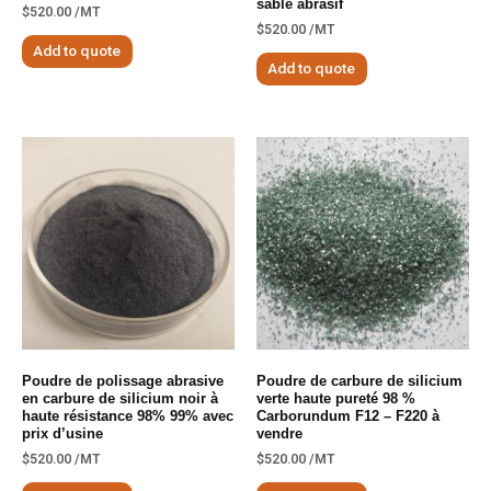
sable abrasif
$
520.00
/MT
$
520.00
/MT
Add to quote
Add to quote
Poudre de polissage abrasive
Poudre de carbure de silicium
en carbure de silicium noir à
verte haute pureté 98 %
haute résistance 98% 99% avec
Carborundum F12 – F220 à
prix d’usine
vendre
$
520.00
/MT
$
520.00
/MT