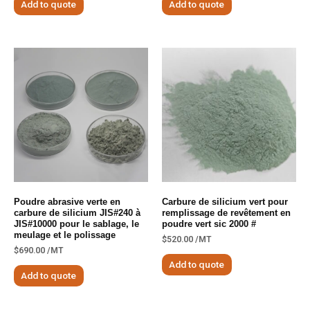
Add to quote
Add to quote
Poudre abrasive verte en
Carbure de silicium vert pour
carbure de silicium JIS#240 à
remplissage de revêtement en
JIS#10000 pour le sablage, le
poudre vert sic 2000 #
meulage et le polissage
$
520.00
/MT
$
690.00
/MT
Add to quote
Add to quote