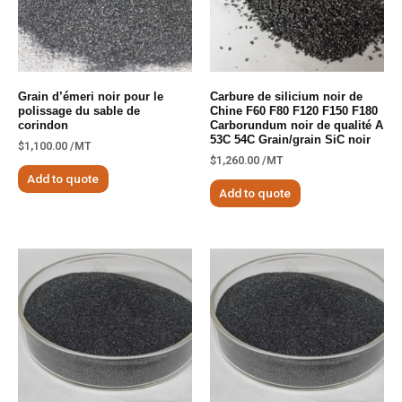
Grain d’émeri noir pour le
Carbure de silicium noir de
polissage du sable de
Chine F60 F80 F120 F150 F180
corindon
Carborundum noir de qualité A
53C 54C Grain/grain SiC noir
$
1,100.00
/MT
$
1,260.00
/MT
Add to quote
Add to quote