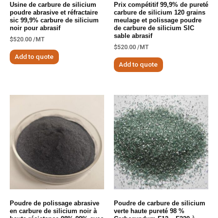
Usine de carbure de silicium
Prix ​​compétitif 99,9% de pureté
poudre abrasive et réfractaire
carbure de silicium 120 grains
sic 99,9% carbure de silicium
meulage et polissage poudre
noir pour abrasif
de carbure de silicium SIC
sable abrasif
$
520.00
/MT
$
520.00
/MT
Add to quote
Add to quote
Poudre de polissage abrasive
Poudre de carbure de silicium
en carbure de silicium noir à
verte haute pureté 98 %