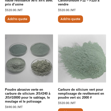
haute résistance 98% 99% avec
Carborundum F12 – F220 à
prix d’usine
vendre
$
520.00
/MT
$
520.00
/MT
Add to quote
Add to quote
Poudre abrasive verte en
Carbure de silicium vert pour
carbure de silicium JIS#240 à
remplissage de revêtement en
JIS#10000 pour le sablage, le
poudre vert sic 2000 #
meulage et le polissage
$
520.00
/MT
$
690.00
/MT