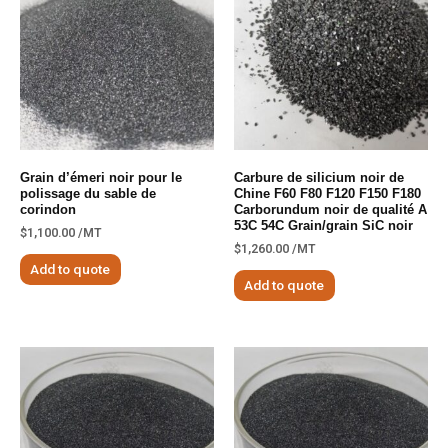
Grain d’émeri noir pour le
Carbure de silicium noir de
polissage du sable de
Chine F60 F80 F120 F150 F180
corindon
Carborundum noir de qualité A
53C 54C Grain/grain SiC noir
$
1,100.00
/MT
$
1,260.00
/MT
Add to quote
Add to quote