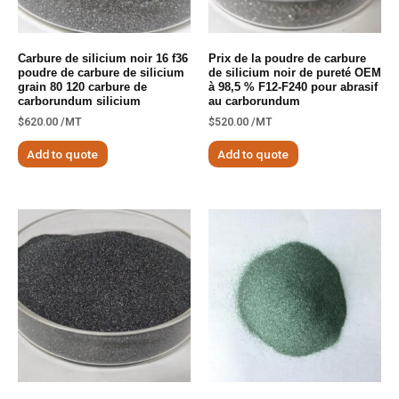
Carbure de silicium noir 16 f36
Prix ​​​​de la poudre de carbure
poudre de carbure de silicium
de silicium noir de pureté OEM
grain 80 120 carbure de
à 98,5 % F12-F240 pour abrasif
carborundum silicium
au carborundum
$
620.00
/MT
$
520.00
/MT
Add to quote
Add to quote