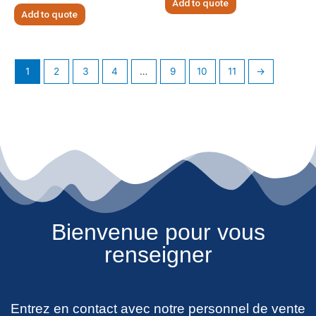
Add to quote
Add to quote
1
2
3
4
…
9
10
11
→
Bienvenue pour vous
renseigner
Entrez en contact avec notre personnel de vente