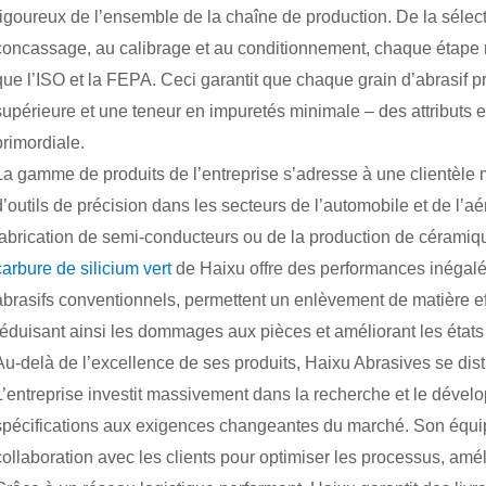
rigoureux de l’ensemble de la chaîne de production. De la sélect
concassage, au calibrage et au conditionnement, chaque étape re
que l’ISO et la FEPA. Ceci garantit que chaque grain d’abrasif
supérieure et une teneur en impuretés minimale – des attributs es
primordiale.
La gamme de produits de l’entreprise s’adresse à une clientèle mo
d’outils de précision dans les secteurs de l’automobile et de l’
fabrication de semi-conducteurs ou de la production de céramiq
carbure de silicium vert
de Haixu offre des performances inégalée
abrasifs conventionnels, permettent un enlèvement de matière e
réduisant ainsi les dommages aux pièces et améliorant les états
Au-delà de l’excellence de ses produits, Haixu Abrasives se dis
L’entreprise investit massivement dans la recherche et le dével
spécifications aux exigences changeantes du marché. Son équipe
collaboration avec les clients pour optimiser les processus, amélio