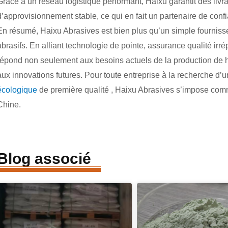
Grâce à un réseau logistique performant, Haixu garantit des livr
d’approvisionnement stable, ce qui en fait un partenaire de con
En résumé, Haixu Abrasives est bien plus qu’un simple fournisseu
abrasifs. En alliant technologie de pointe, assurance qualité irré
répond non seulement aux besoins actuels de la production de 
aux innovations futures. Pour toute entreprise à la recherche d’u
écologique
de première qualité , Haixu Abrasives s’impose com
Chine.
Blog associé