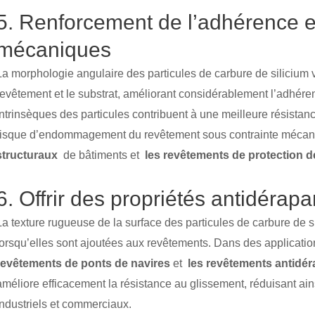
5. Renforcement de l’adhérence e
mécaniques
La morphologie angulaire des particules de carbure de silicium 
revêtement et le substrat, améliorant considérablement l’adhérenc
intrinsèques des particules contribuent à une meilleure résistan
risque d’endommagement du revêtement sous contrainte mécani
structuraux
de bâtiments et
les revêtements de protection d
6. Offrir des propriétés antidérap
La texture rugueuse de la surface des particules de carbure de si
lorsqu’elles sont ajoutées aux revêtements. Dans des applicati
revêtements de ponts de navires
et
les revêtements antidér
améliore efficacement la résistance au glissement, réduisant ai
industriels et commerciaux.