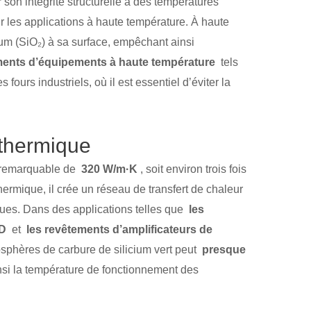
son intégrité structurelle à des températures
our les applications à haute température. À haute
ium (SiO₂) à sa surface, empêchant ainsi
ments d’équipements à haute température
tels
ours industriels, où il est essentiel d’éviter la
 thermique
e remarquable de
320 W/m·K
, soit environ trois fois
hermique, il crée un réseau de transfert de chaleur
ques. Dans des applications telles que
les
ED
et
les revêtements d’amplificateurs de
osphères de carbure de silicium vert peut
presque
nsi la température de fonctionnement des