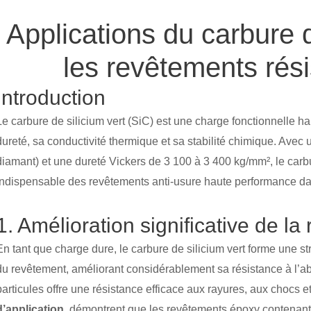
Applications du carbure d
les revêtements rési
Introduction
Le carbure de silicium vert (SiC) est une charge fonctionnelle 
dureté, sa conductivité thermique et sa stabilité chimique. Ave
diamant) et une dureté Vickers de 3 100 à 3 400 kg/mm², le carb
indispensable des revêtements anti-usure haute performance da
1. Amélioration significative de la
En tant que charge dure, le carbure de silicium vert forme une st
du revêtement, améliorant considérablement sa résistance à l’abr
particules offre une résistance efficace aux rayures, aux chocs 
d’application
démontrent que les revêtements époxy contenant 