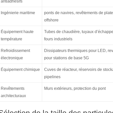
antiadhésifs
Ingénierie maritime
ponts de navires, revêtements de plat
offshore
Équipement haute
Tubes de chaudière, tuyaux d’échapp
température
fours industriels
Refroidissement
Dissipateurs thermiques pour LED, re
électronique
pour stations de base 5G
Équipement chimique
Cuves de réacteur, réservoirs de stock
pipelines
Revêtements
Murs extérieurs, protection du pont
architecturaux
Sélection de la taille des particule