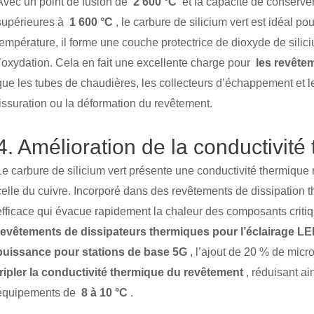
Avec un point de fusion de
2 600 °C
et la capacité de conserver 
supérieures à
1 600 °C
, le carbure de silicium vert est idéal p
température, il forme une couche protectrice de dioxyde de silic
l’oxydation. Cela en fait une excellente charge pour
les revête
que les tubes de chaudières, les collecteurs d’échappement et les f
fissuration ou la déformation du revêtement.
4. Amélioration de la conductivité
Le carbure de silicium vert présente une conductivité thermiqu
celle du cuivre. Incorporé dans des revêtements de dissipation t
efficace qui évacue rapidement la chaleur des composants criti
revêtements de dissipateurs thermiques pour l’éclairage L
puissance pour stations de base 5G
, l’ajout de 20 % de micr
tripler la conductivité thermique du revêtement
, réduisant ai
équipements de
8 à 10 °C
.