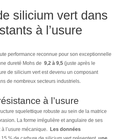
e silicium vert dans
stants à l’usure
haute performance reconnue pour son exceptionnelle
c une dureté Mohs de
9,2 à 9,5
(juste après le
ure de silicium vert est devenu un composant
ns de nombreux secteurs industriels.
 résistance à l’usure
ructure squelettique robuste au sein de la matrice
asion. La forme irrégulière et angulaire de ses
et à l’usure mécanique.
Les données
15 % de carbure de silicium vert présentent
une