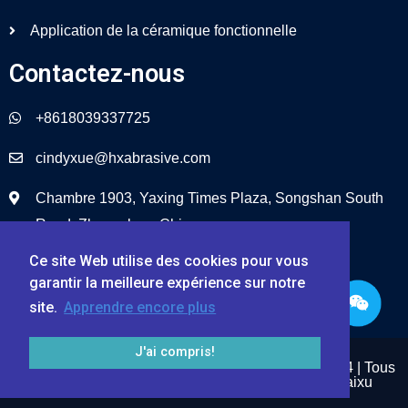
Application de la céramique fonctionnelle
Contactez-nous
+8618039337725
cindyxue@hxabrasive.com
Chambre 1903, Yaxing Times Plaza, Songshan South
Road, Zhengzhou, Chine
Ce site Web utilise des cookies pour vous
garantir la meilleure expérience sur notre
site.
Apprendre encore plus
J'ai compris!
Zhengzhou Haixu Abrasives Co., Ltd. © 1999 – 2024 | Tous
droits réservés.
Plan du site
Propulsé par Haixu