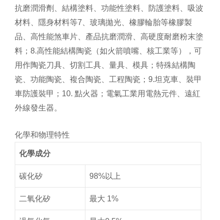
抗磨潤滑劑、結構塗料、功能性塗料、防護塗料、吸波
材料、隱身材料等
7、玻璃拋光、橡膠輪胎等橡膠製
品、高性能煞車片、產品抗磨潤滑、
高硬度耐磨粉末塗
料；
8.高性能結構陶瓷（如火箭噴嘴、核工業等），可
用作陶瓷刀具、
切割工具、量具、模具；特殊結構陶
瓷、功能陶瓷、複合陶瓷、工程陶瓷；
9.坦克車、裝甲
車防護裝甲；
10. 點火器；電氣工業用電熱元件、遠紅
外線發生器。
化學和物理特性
化學成分
碳化矽
98%以上
二氧化矽
最大 1%