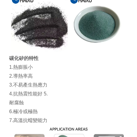
碳化矽的特性
1.熱膨脹小
2.導熱率高
3.不易產生熱應力
4.抗熱震性能好 5.
耐腐蝕
6.極冷或極熱
7.高溫抗蠕變能力